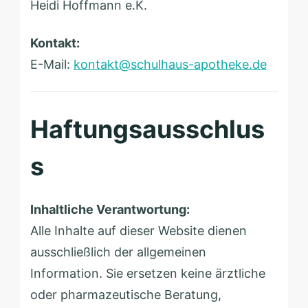
H
4
a
t
e
R
u
r
Kontakt:
i
i
s
a
E-Mail:
kontakt@schulhaus-apotheke.de
d
e
-
ß
i
s
A
e
H
e
p
2
Haftungsausschlus
o
b
o
9
f
s
y
t
f
h
m
e
Inhaltliche Verantwortung:
a
k
Alle Inhalte auf dieser Website dienen
n
e
ausschließlich der allgemeinen
n
Information. Sie ersetzen keine ärztliche
e
oder pharmazeutische Beratung,
.