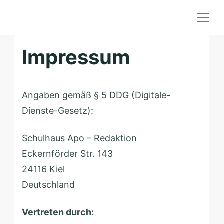
Skip
to
content
Impressum
Angaben gemäß § 5 DDG (Digitale-
Dienste-Gesetz):
S
– Redaktion
c
D
2
h
o
4
u
r
Deutschland
3
l
f
Vertreten durch:
5
h
s